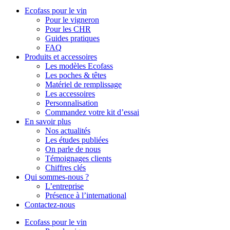
Ecofass pour le vin
Pour le vigneron
Pour les CHR
Guides pratiques
FAQ
Produits et accessoires
Les modèles Ecofass
Les poches & têtes
Matériel de remplissage
Les accessoires
Personnalisation
Commandez votre kit d’essai
En savoir plus
Nos actualités
Les études publiées
On parle de nous
Témoignages clients
Chiffres clés
Qui sommes-nous ?
L’entreprise
Présence à l’international
Contactez-nous
Ecofass pour le vin